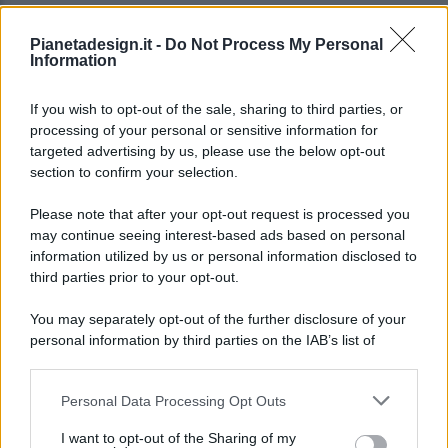
Pianetadesign.it -
Do Not Process My Personal
Information
If you wish to opt-out of the sale, sharing to third parties, or
processing of your personal or sensitive information for
targeted advertising by us, please use the below opt-out
© 2026 - Pianeta Design - P.IVA 04827280654 - Testata
section to confirm your selection.
Registrata Al Tribunale Di Nocera Inferiore N. 8/2020 - RG N.
1336/2020
Please note that after your opt-out request is processed you
ISCRIZIONE AL ROC N. 35792 – ISCRITTA ALL’ANSO
may continue seeing interest-based ads based on personal
(ASSOCIAZIONE NAZIONALE STAMPA ONLINE)
information utilized by us or personal information disclosed to
third parties prior to your opt-out.
PRIVACY E NOTIFICHE
You may separately opt-out of the further disclosure of your
personal information by third parties on the IAB’s list of
PREFERENZE PRIVACY
downstream participants.
MAPPA DEL SITO
Personal Data Processing Opt Outs
This information may also be disclosed by us to third parties
on the IAB’s List of Downstream Participants that may further
I want to opt-out of the Sharing of my
disclose it to other third parties.