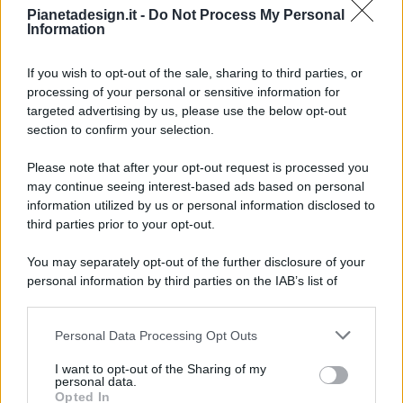
Pianetadesign.it -
Do Not Process My Personal
Information
If you wish to opt-out of the sale, sharing to third parties, or
processing of your personal or sensitive information for
targeted advertising by us, please use the below opt-out
© 2026 - Pianeta Design - P.IVA 04827280654 - Testata
section to confirm your selection.
Registrata Al Tribunale Di Nocera Inferiore N. 8/2020 - RG N.
1336/2020
Please note that after your opt-out request is processed you
ISCRIZIONE AL ROC N. 35792 – ISCRITTA ALL’ANSO
may continue seeing interest-based ads based on personal
(ASSOCIAZIONE NAZIONALE STAMPA ONLINE)
information utilized by us or personal information disclosed to
third parties prior to your opt-out.
PRIVACY E NOTIFICHE
You may separately opt-out of the further disclosure of your
personal information by third parties on the IAB’s list of
PREFERENZE PRIVACY
downstream participants.
MAPPA DEL SITO
Personal Data Processing Opt Outs
This information may also be disclosed by us to third parties
on the IAB’s List of Downstream Participants that may further
I want to opt-out of the Sharing of my
disclose it to other third parties.
personal data.
Opted In