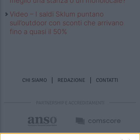
meglio una stanza o un monolocale?
Video – I saldi Sklum puntano
sull’outdoor con sconti che arrivano
fino a quasi il 50%
CHI SIAMO
REDAZIONE
CONTATTI
PARTNERSHIP E ACCREDITAMENTI