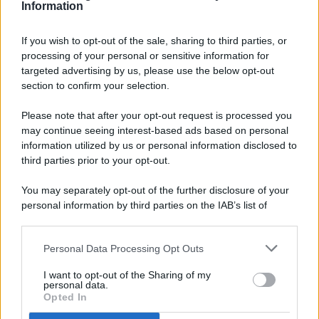
Information
If you wish to opt-out of the sale, sharing to third parties, or
processing of your personal or sensitive information for
targeted advertising by us, please use the below opt-out
© 2026 - Pianeta Design - P.IVA 04827280654 - Testata
section to confirm your selection.
Registrata Al Tribunale Di Nocera Inferiore N. 8/2020 - RG N.
1336/2020
Please note that after your opt-out request is processed you
ISCRIZIONE AL ROC N. 35792 – ISCRITTA ALL’ANSO
may continue seeing interest-based ads based on personal
(ASSOCIAZIONE NAZIONALE STAMPA ONLINE)
information utilized by us or personal information disclosed to
third parties prior to your opt-out.
PRIVACY E NOTIFICHE
You may separately opt-out of the further disclosure of your
personal information by third parties on the IAB’s list of
PREFERENZE PRIVACY
downstream participants.
MAPPA DEL SITO
Personal Data Processing Opt Outs
This information may also be disclosed by us to third parties
on the IAB’s List of Downstream Participants that may further
I want to opt-out of the Sharing of my
disclose it to other third parties.
personal data.
Opted In