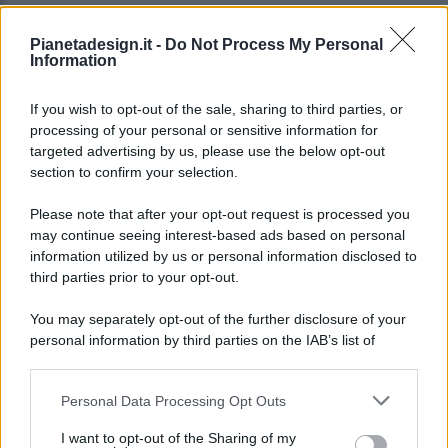
Pianetadesign.it -
Do Not Process My Personal
Information
If you wish to opt-out of the sale, sharing to third parties, or
processing of your personal or sensitive information for
targeted advertising by us, please use the below opt-out
© 2026 - Pianeta Design - P.IVA 04827280654 - Testata
section to confirm your selection.
Registrata Al Tribunale Di Nocera Inferiore N. 8/2020 - RG N.
1336/2020
Please note that after your opt-out request is processed you
ISCRIZIONE AL ROC N. 35792 – ISCRITTA ALL’ANSO
may continue seeing interest-based ads based on personal
(ASSOCIAZIONE NAZIONALE STAMPA ONLINE)
information utilized by us or personal information disclosed to
third parties prior to your opt-out.
PRIVACY E NOTIFICHE
You may separately opt-out of the further disclosure of your
personal information by third parties on the IAB’s list of
PREFERENZE PRIVACY
downstream participants.
MAPPA DEL SITO
Personal Data Processing Opt Outs
This information may also be disclosed by us to third parties
on the IAB’s List of Downstream Participants that may further
I want to opt-out of the Sharing of my
disclose it to other third parties.