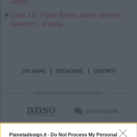
Deghi
Casa J.K. Place Roma, dove sentirsi
davvero… a casa
CHI SIAMO
REDAZIONE
CONTATTI
PARTNERSHIP E ACCREDITAMENTI
Pianetadesign.it -
Do Not Process My Personal