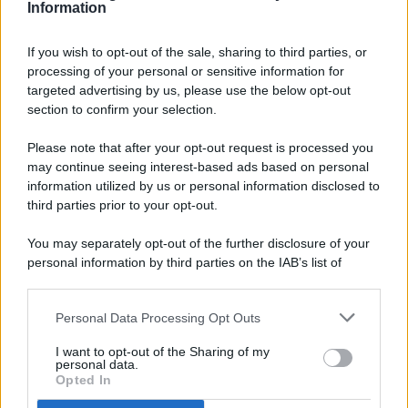
Information
If you wish to opt-out of the sale, sharing to third parties, or
processing of your personal or sensitive information for
targeted advertising by us, please use the below opt-out
© 2026 - Pianeta Design - P.IVA 04827280654 - Testata
section to confirm your selection.
Registrata Al Tribunale Di Nocera Inferiore N. 8/2020 - RG N.
1336/2020
Please note that after your opt-out request is processed you
ISCRIZIONE AL ROC N. 35792 – ISCRITTA ALL’ANSO
may continue seeing interest-based ads based on personal
(ASSOCIAZIONE NAZIONALE STAMPA ONLINE)
information utilized by us or personal information disclosed to
third parties prior to your opt-out.
PRIVACY E NOTIFICHE
You may separately opt-out of the further disclosure of your
personal information by third parties on the IAB’s list of
PREFERENZE PRIVACY
downstream participants.
MAPPA DEL SITO
Personal Data Processing Opt Outs
This information may also be disclosed by us to third parties
on the IAB’s List of Downstream Participants that may further
I want to opt-out of the Sharing of my
disclose it to other third parties.
personal data.
Opted In