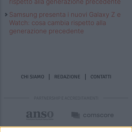
rispetto alla generazione precedente
Samsung presenta i nuovi Galaxy Z e
Watch: cosa cambia rispetto alla
generazione precedente
CHI SIAMO
REDAZIONE
CONTATTI
PARTNERSHIP E ACCREDITAMENTI