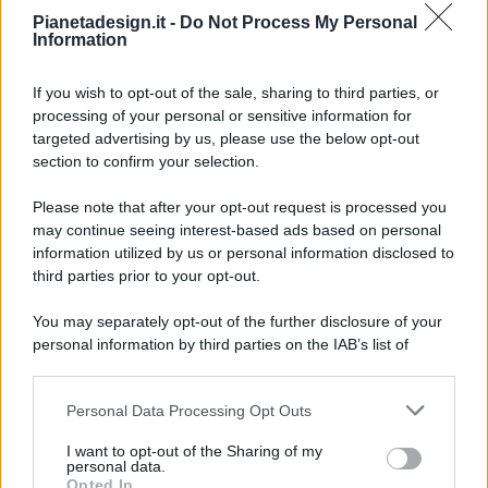
Pianetadesign.it -
Do Not Process My Personal
Information
If you wish to opt-out of the sale, sharing to third parties, or
processing of your personal or sensitive information for
targeted advertising by us, please use the below opt-out
© 2026 - Pianeta Design - P.IVA 04827280654 - Testata
section to confirm your selection.
Registrata Al Tribunale Di Nocera Inferiore N. 8/2020 - RG N.
1336/2020
Please note that after your opt-out request is processed you
ISCRIZIONE AL ROC N. 35792 – ISCRITTA ALL’ANSO
may continue seeing interest-based ads based on personal
(ASSOCIAZIONE NAZIONALE STAMPA ONLINE)
information utilized by us or personal information disclosed to
third parties prior to your opt-out.
PRIVACY E NOTIFICHE
You may separately opt-out of the further disclosure of your
personal information by third parties on the IAB’s list of
PREFERENZE PRIVACY
downstream participants.
MAPPA DEL SITO
Personal Data Processing Opt Outs
This information may also be disclosed by us to third parties
on the IAB’s List of Downstream Participants that may further
I want to opt-out of the Sharing of my
disclose it to other third parties.
personal data.
Opted In