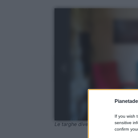
Pianetades
If you wish 
sensitive in
Le targhe diventano elemento di de
confirm your