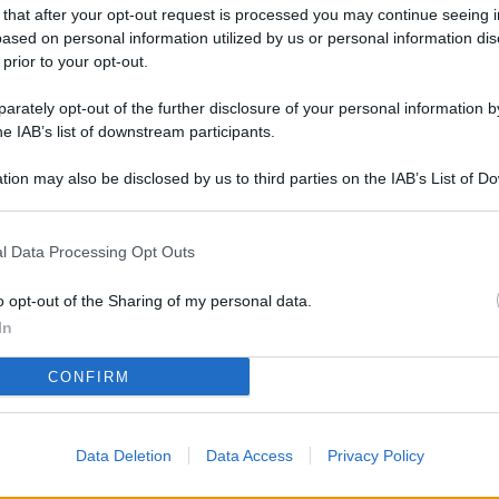
L
 that after your opt-out request is processed you may continue seeing i
ased on personal information utilized by us or personal information dis
 prior to your opt-out.
rately opt-out of the further disclosure of your personal information by
M
he IAB’s list of downstream participants.
ab
di
tion may also be disclosed by us to third parties on the IAB’s List of 
 that may further disclose it to other third parties.
Vi
l Data Processing Opt Outs
è 
ev
o opt-out of the Sharing of my personal data.
c
In
Ve
CONFIRM
af
pr
Data Deletion
Data Access
Privacy Policy
Vi