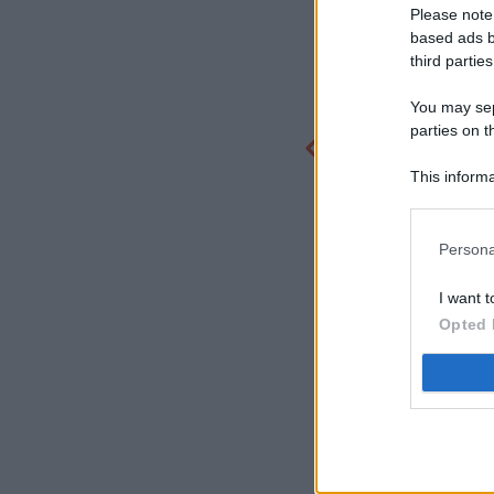
Please note
based ads b
third parties
You may sepa
parties on t
This informa
Participants
Persona
I want t
Opted 