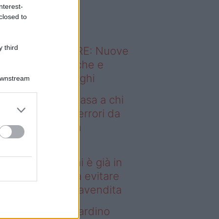
o sapevi che...
nterest-
closed to
 third
ODERNO ABITARE: Nuove
itudini domestiche e
namismo dei luoghi
Downstream
deo – Vendere casa a chi
già in affitto: gli errori da
itare prima della
ompravendita
ndere casa a chi è già in
fitto: gli errori da evitare
ima della compravendita
deo – Vuoi un giardino