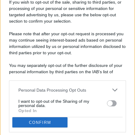
If you wish to opt-out of the sale, sharing to third parties, or
processing of your personal or sensitive information for
targeted advertising by us, please use the below opt-out
© 2026 - Pianeta Design - P.IVA 04827280654 - Testata
section to confirm your selection.
Registrata Al Tribunale Di Nocera Inferiore N. 8/2020 - RG N.
1336/2020
Please note that after your opt-out request is processed you
ISCRIZIONE AL ROC N. 35792 – ISCRITTA ALL’ANSO
may continue seeing interest-based ads based on personal
(ASSOCIAZIONE NAZIONALE STAMPA ONLINE)
information utilized by us or personal information disclosed to
third parties prior to your opt-out.
PRIVACY E NOTIFICHE
You may separately opt-out of the further disclosure of your
personal information by third parties on the IAB’s list of
PREFERENZE PRIVACY
downstream participants.
MAPPA DEL SITO
Personal Data Processing Opt Outs
This information may also be disclosed by us to third parties
on the IAB’s List of Downstream Participants that may further
I want to opt-out of the Sharing of my
disclose it to other third parties.
personal data.
Opted In
CONFIRM