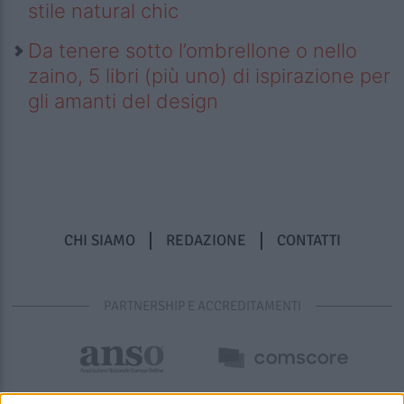
stile natural chic
Da tenere sotto l’ombrellone o nello
zaino, 5 libri (più uno) di ispirazione per
gli amanti del design
CHI SIAMO
REDAZIONE
CONTATTI
PARTNERSHIP E ACCREDITAMENTI