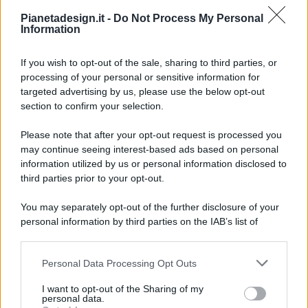
Pianetadesign.it -
Do Not Process My Personal
Information
If you wish to opt-out of the sale, sharing to third parties, or
processing of your personal or sensitive information for
targeted advertising by us, please use the below opt-out
© 2026 - Pianeta Design - P.IVA 04827280654 - Testata
section to confirm your selection.
Registrata Al Tribunale Di Nocera Inferiore N. 8/2020 - RG N.
1336/2020
Please note that after your opt-out request is processed you
ISCRIZIONE AL ROC N. 35792 – ISCRITTA ALL’ANSO
may continue seeing interest-based ads based on personal
(ASSOCIAZIONE NAZIONALE STAMPA ONLINE)
information utilized by us or personal information disclosed to
third parties prior to your opt-out.
PRIVACY E NOTIFICHE
You may separately opt-out of the further disclosure of your
personal information by third parties on the IAB’s list of
PREFERENZE PRIVACY
downstream participants.
MAPPA DEL SITO
Personal Data Processing Opt Outs
This information may also be disclosed by us to third parties
on the IAB’s List of Downstream Participants that may further
I want to opt-out of the Sharing of my
disclose it to other third parties.
personal data.