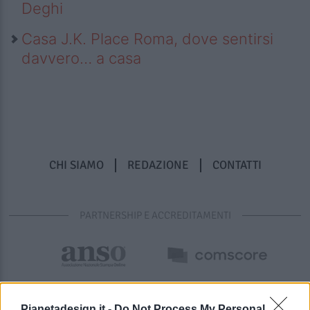
Deghi
Casa J.K. Place Roma, dove sentirsi
davvero… a casa
CHI SIAMO
REDAZIONE
CONTATTI
PARTNERSHIP E ACCREDITAMENTI
Pianetadesign.it -
Do Not Process My Personal