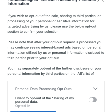
Information
If you wish to opt-out of the sale, sharing to third parties, or
processing of your personal or sensitive information for
targeted advertising by us, please use the below opt-out
© 2026 - Pianeta Design - P.IVA 04827280654 - Testata
section to confirm your selection.
Registrata Al Tribunale Di Nocera Inferiore N. 8/2020 - RG N.
1336/2020
Please note that after your opt-out request is processed you
ISCRIZIONE AL ROC N. 35792 – ISCRITTA ALL’ANSO
may continue seeing interest-based ads based on personal
(ASSOCIAZIONE NAZIONALE STAMPA ONLINE)
information utilized by us or personal information disclosed to
third parties prior to your opt-out.
PRIVACY E NOTIFICHE
You may separately opt-out of the further disclosure of your
personal information by third parties on the IAB’s list of
PREFERENZE PRIVACY
downstream participants.
MAPPA DEL SITO
Personal Data Processing Opt Outs
This information may also be disclosed by us to third parties
on the IAB’s List of Downstream Participants that may further
I want to opt-out of the Sharing of my
disclose it to other third parties.
personal data.
Opted In