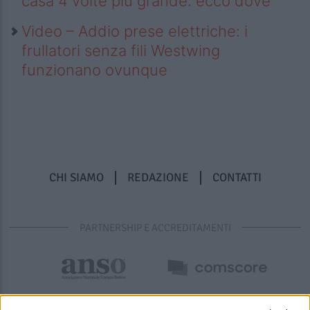
casa 4 volte più grande: ecco dove
Video – Addio prese elettriche: i
frullatori senza fili Westwing
funzionano ovunque
CHI SIAMO
REDAZIONE
CONTATTI
PARTNERSHIP E ACCREDITAMENTI