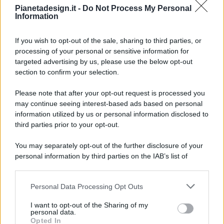
Pianetadesign.it -
Do Not Process My Personal
Information
If you wish to opt-out of the sale, sharing to third parties, or
processing of your personal or sensitive information for
targeted advertising by us, please use the below opt-out
© 2026 - Pianeta Design - P.IVA 04827280654 - Testata
section to confirm your selection.
Registrata Al Tribunale Di Nocera Inferiore N. 8/2020 - RG N.
1336/2020
Please note that after your opt-out request is processed you
ISCRIZIONE AL ROC N. 35792 – ISCRITTA ALL’ANSO
may continue seeing interest-based ads based on personal
(ASSOCIAZIONE NAZIONALE STAMPA ONLINE)
information utilized by us or personal information disclosed to
third parties prior to your opt-out.
PRIVACY E NOTIFICHE
You may separately opt-out of the further disclosure of your
personal information by third parties on the IAB’s list of
PREFERENZE PRIVACY
downstream participants.
MAPPA DEL SITO
Personal Data Processing Opt Outs
This information may also be disclosed by us to third parties
on the IAB’s List of Downstream Participants that may further
I want to opt-out of the Sharing of my
disclose it to other third parties.
personal data.
Opted In