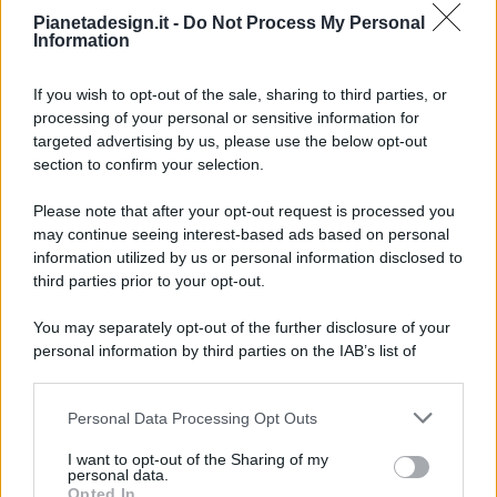
Pianetadesign.it -
Do Not Process My Personal
Information
If you wish to opt-out of the sale, sharing to third parties, or
processing of your personal or sensitive information for
targeted advertising by us, please use the below opt-out
© 2026 - Pianeta Design - P.IVA 04827280654 - Testata
section to confirm your selection.
Registrata Al Tribunale Di Nocera Inferiore N. 8/2020 - RG N.
1336/2020
Please note that after your opt-out request is processed you
ISCRIZIONE AL ROC N. 35792 – ISCRITTA ALL’ANSO
may continue seeing interest-based ads based on personal
(ASSOCIAZIONE NAZIONALE STAMPA ONLINE)
information utilized by us or personal information disclosed to
third parties prior to your opt-out.
PRIVACY E NOTIFICHE
You may separately opt-out of the further disclosure of your
personal information by third parties on the IAB’s list of
PREFERENZE PRIVACY
downstream participants.
MAPPA DEL SITO
Personal Data Processing Opt Outs
This information may also be disclosed by us to third parties
on the IAB’s List of Downstream Participants that may further
I want to opt-out of the Sharing of my
disclose it to other third parties.
personal data.
Opted In