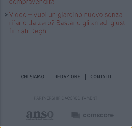
compravendita
Video – Vuoi un giardino nuovo senza
rifarlo da zero? Bastano gli arredi giusti
firmati Deghi
CHI SIAMO
REDAZIONE
CONTATTI
PARTNERSHIP E ACCREDITAMENTI