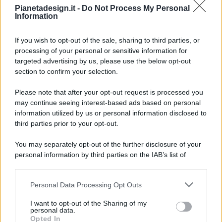
Pianetadesign.it -
Do Not Process My Personal
Information
If you wish to opt-out of the sale, sharing to third parties, or
processing of your personal or sensitive information for
targeted advertising by us, please use the below opt-out
© 2026 - Pianeta Design - P.IVA 04827280654 - Testata
section to confirm your selection.
Registrata Al Tribunale Di Nocera Inferiore N. 8/2020 - RG N.
1336/2020
Please note that after your opt-out request is processed you
ISCRIZIONE AL ROC N. 35792 – ISCRITTA ALL’ANSO
may continue seeing interest-based ads based on personal
(ASSOCIAZIONE NAZIONALE STAMPA ONLINE)
information utilized by us or personal information disclosed to
third parties prior to your opt-out.
PRIVACY E NOTIFICHE
You may separately opt-out of the further disclosure of your
personal information by third parties on the IAB’s list of
PREFERENZE PRIVACY
downstream participants.
MAPPA DEL SITO
Personal Data Processing Opt Outs
This information may also be disclosed by us to third parties
on the IAB’s List of Downstream Participants that may further
I want to opt-out of the Sharing of my
disclose it to other third parties.
personal data.
Opted In