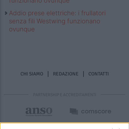
funzionano ovunque
Addio prese elettriche: i frullatori
senza fili Westwing funzionano
ovunque
CHI SIAMO
REDAZIONE
CONTATTI
PARTNERSHIP E ACCREDITAMENTI