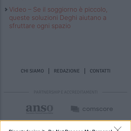
Video – Se il soggiorno è piccolo,
queste soluzioni Deghi aiutano a
sfruttare ogni spazio
CHI SIAMO
REDAZIONE
CONTATTI
PARTNERSHIP E ACCREDITAMENTI