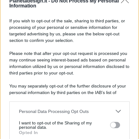
Pianetadesign.it -
Do Not Process My Personal
Information
If you wish to opt-out of the sale, sharing to third parties, or
processing of your personal or sensitive information for
targeted advertising by us, please use the below opt-out
© 2026 - Pianeta Design - P.IVA 04827280654 - Testata
section to confirm your selection.
Registrata Al Tribunale Di Nocera Inferiore N. 8/2020 - RG N.
1336/2020
Please note that after your opt-out request is processed you
ISCRIZIONE AL ROC N. 35792 – ISCRITTA ALL’ANSO
may continue seeing interest-based ads based on personal
(ASSOCIAZIONE NAZIONALE STAMPA ONLINE)
information utilized by us or personal information disclosed to
third parties prior to your opt-out.
PRIVACY E NOTIFICHE
You may separately opt-out of the further disclosure of your
personal information by third parties on the IAB’s list of
PREFERENZE PRIVACY
downstream participants.
MAPPA DEL SITO
Personal Data Processing Opt Outs
This information may also be disclosed by us to third parties
on the IAB’s List of Downstream Participants that may further
I want to opt-out of the Sharing of my
disclose it to other third parties.
personal data.
Opted In