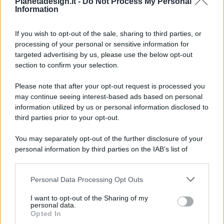
Pianetadesign.it -
Do Not Process My Personal
Information
If you wish to opt-out of the sale, sharing to third parties, or
processing of your personal or sensitive information for
targeted advertising by us, please use the below opt-out
© 2026 - Pianeta Design - P.IVA 04827280654 - Testata
section to confirm your selection.
Registrata Al Tribunale Di Nocera Inferiore N. 8/2020 - RG N.
1336/2020
Please note that after your opt-out request is processed you
ISCRIZIONE AL ROC N. 35792 – ISCRITTA ALL’ANSO
may continue seeing interest-based ads based on personal
(ASSOCIAZIONE NAZIONALE STAMPA ONLINE)
information utilized by us or personal information disclosed to
third parties prior to your opt-out.
PRIVACY E NOTIFICHE
You may separately opt-out of the further disclosure of your
personal information by third parties on the IAB’s list of
PREFERENZE PRIVACY
downstream participants.
MAPPA DEL SITO
Personal Data Processing Opt Outs
This information may also be disclosed by us to third parties
on the IAB’s List of Downstream Participants that may further
I want to opt-out of the Sharing of my
disclose it to other third parties.
personal data.
Opted In