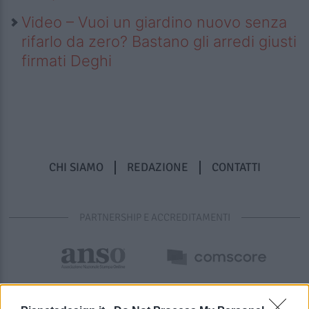
Video – Vuoi un giardino nuovo senza
rifarlo da zero? Bastano gli arredi giusti
firmati Deghi
CHI SIAMO
REDAZIONE
CONTATTI
PARTNERSHIP E ACCREDITAMENTI