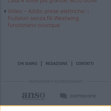
casa 4 volte più grande: ecco dove
Video – Addio prese elettriche: i
frullatori senza fili Westwing
funzionano ovunque
CHI SIAMO
REDAZIONE
CONTATTI
PARTNERSHIP E ACCREDITAMENTI