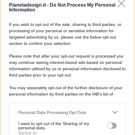
Pianetadesign.it -
Do Not Process My Personal
Information
If you wish to opt-out of the sale, sharing to third parties, or
processing of your personal or sensitive information for
targeted advertising by us, please use the below opt-out
© 2026 - Pianeta Design - P.IVA 04827280654 - Testata
section to confirm your selection.
Registrata Al Tribunale Di Nocera Inferiore N. 8/2020 - RG N.
1336/2020
Please note that after your opt-out request is processed you
ISCRIZIONE AL ROC N. 35792 – ISCRITTA ALL’ANSO
may continue seeing interest-based ads based on personal
(ASSOCIAZIONE NAZIONALE STAMPA ONLINE)
information utilized by us or personal information disclosed to
third parties prior to your opt-out.
PRIVACY E NOTIFICHE
You may separately opt-out of the further disclosure of your
personal information by third parties on the IAB’s list of
PREFERENZE PRIVACY
downstream participants.
MAPPA DEL SITO
Personal Data Processing Opt Outs
This information may also be disclosed by us to third parties
on the IAB’s List of Downstream Participants that may further
I want to opt-out of the Sharing of my
disclose it to other third parties.
personal data.
Opted In