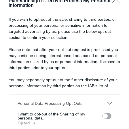
Pianetadesign.it -
Do Not Process My Personal
Information
If you wish to opt-out of the sale, sharing to third parties, or
processing of your personal or sensitive information for
targeted advertising by us, please use the below opt-out
© 2026 - Pianeta Design - P.IVA 04827280654 - Testata
section to confirm your selection.
Registrata Al Tribunale Di Nocera Inferiore N. 8/2020 - RG N.
1336/2020
Please note that after your opt-out request is processed you
ISCRIZIONE AL ROC N. 35792 – ISCRITTA ALL’ANSO
may continue seeing interest-based ads based on personal
(ASSOCIAZIONE NAZIONALE STAMPA ONLINE)
information utilized by us or personal information disclosed to
third parties prior to your opt-out.
PRIVACY E NOTIFICHE
You may separately opt-out of the further disclosure of your
personal information by third parties on the IAB’s list of
PREFERENZE PRIVACY
downstream participants.
MAPPA DEL SITO
Personal Data Processing Opt Outs
This information may also be disclosed by us to third parties
on the IAB’s List of Downstream Participants that may further
I want to opt-out of the Sharing of my
disclose it to other third parties.
personal data.
Opted In