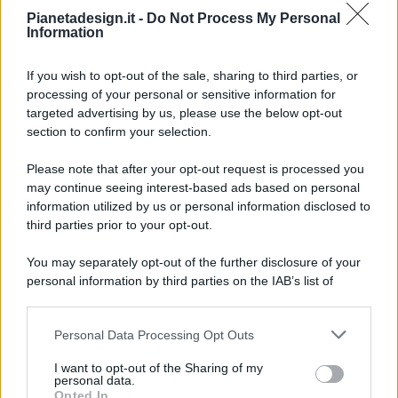
Pianetadesign.it -
Do Not Process My Personal
Information
If you wish to opt-out of the sale, sharing to third parties, or
processing of your personal or sensitive information for
targeted advertising by us, please use the below opt-out
© 2026 - Pianeta Design - P.IVA 04827280654 - Testata
section to confirm your selection.
Registrata Al Tribunale Di Nocera Inferiore N. 8/2020 - RG N.
1336/2020
Please note that after your opt-out request is processed you
ISCRIZIONE AL ROC N. 35792 – ISCRITTA ALL’ANSO
may continue seeing interest-based ads based on personal
(ASSOCIAZIONE NAZIONALE STAMPA ONLINE)
information utilized by us or personal information disclosed to
third parties prior to your opt-out.
PRIVACY E NOTIFICHE
You may separately opt-out of the further disclosure of your
personal information by third parties on the IAB’s list of
PREFERENZE PRIVACY
downstream participants.
MAPPA DEL SITO
Personal Data Processing Opt Outs
This information may also be disclosed by us to third parties
on the IAB’s List of Downstream Participants that may further
I want to opt-out of the Sharing of my
disclose it to other third parties.
personal data.
Opted In