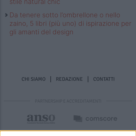
stile natural chic
Da tenere sotto l’ombrellone o nello
zaino, 5 libri (più uno) di ispirazione per
gli amanti del design
CHI SIAMO
REDAZIONE
CONTATTI
PARTNERSHIP E ACCREDITAMENTI