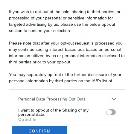
If you wish to opt-out of the sale, sharing to third parties, or
processing of your personal or sensitive information for
targeted advertising by us, please use the below opt-out
© 2026 - Pianeta Design - P.IVA 04827280654 - Testata
section to confirm your selection.
Registrata Al Tribunale Di Nocera Inferiore N. 8/2020 - RG N.
1336/2020
Please note that after your opt-out request is processed you
ISCRIZIONE AL ROC N. 35792 – ISCRITTA ALL’ANSO
may continue seeing interest-based ads based on personal
(ASSOCIAZIONE NAZIONALE STAMPA ONLINE)
information utilized by us or personal information disclosed to
third parties prior to your opt-out.
PRIVACY E NOTIFICHE
You may separately opt-out of the further disclosure of your
personal information by third parties on the IAB’s list of
PREFERENZE PRIVACY
downstream participants.
MAPPA DEL SITO
Personal Data Processing Opt Outs
This information may also be disclosed by us to third parties
on the IAB’s List of Downstream Participants that may further
I want to opt-out of the Sharing of my
disclose it to other third parties.
personal data.
Opted In
CONFIRM