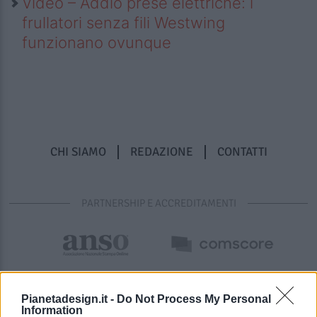
Video – Addio prese elettriche: i
frullatori senza fili Westwing
funzionano ovunque
CHI SIAMO
REDAZIONE
CONTATTI
PARTNERSHIP E ACCREDITAMENTI
Pianetadesign.it -
Do Not Process My Personal
Information