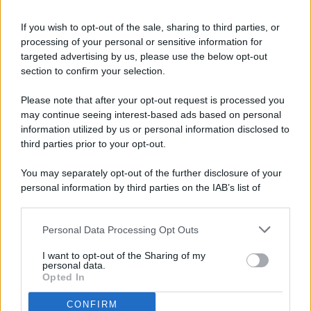
If you wish to opt-out of the sale, sharing to third parties, or
processing of your personal or sensitive information for
targeted advertising by us, please use the below opt-out
© 2026 - Pianeta Design - P.IVA 04827280654 - Testata
section to confirm your selection.
Registrata Al Tribunale Di Nocera Inferiore N. 8/2020 - RG N.
1336/2020
Please note that after your opt-out request is processed you
ISCRIZIONE AL ROC N. 35792 – ISCRITTA ALL’ANSO
may continue seeing interest-based ads based on personal
(ASSOCIAZIONE NAZIONALE STAMPA ONLINE)
information utilized by us or personal information disclosed to
third parties prior to your opt-out.
PRIVACY E NOTIFICHE
You may separately opt-out of the further disclosure of your
personal information by third parties on the IAB’s list of
PREFERENZE PRIVACY
downstream participants.
MAPPA DEL SITO
Personal Data Processing Opt Outs
This information may also be disclosed by us to third parties
on the IAB’s List of Downstream Participants that may further
I want to opt-out of the Sharing of my
disclose it to other third parties.
personal data.
Opted In
CONFIRM