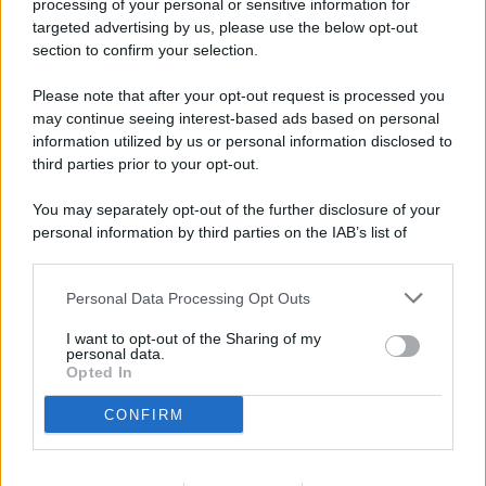
processing of your personal or sensitive information for
targeted advertising by us, please use the below opt-out
© 2026 - Pianeta Design - P.IVA 04827280654 - Testata
section to confirm your selection.
Registrata Al Tribunale Di Nocera Inferiore N. 8/2020 - RG N.
1336/2020
Please note that after your opt-out request is processed you
ISCRIZIONE AL ROC N. 35792 – ISCRITTA ALL’ANSO
may continue seeing interest-based ads based on personal
(ASSOCIAZIONE NAZIONALE STAMPA ONLINE)
information utilized by us or personal information disclosed to
third parties prior to your opt-out.
PRIVACY E NOTIFICHE
You may separately opt-out of the further disclosure of your
personal information by third parties on the IAB’s list of
PREFERENZE PRIVACY
downstream participants.
MAPPA DEL SITO
Personal Data Processing Opt Outs
This information may also be disclosed by us to third parties
on the IAB’s List of Downstream Participants that may further
I want to opt-out of the Sharing of my
disclose it to other third parties.
personal data.
Opted In
CONFIRM