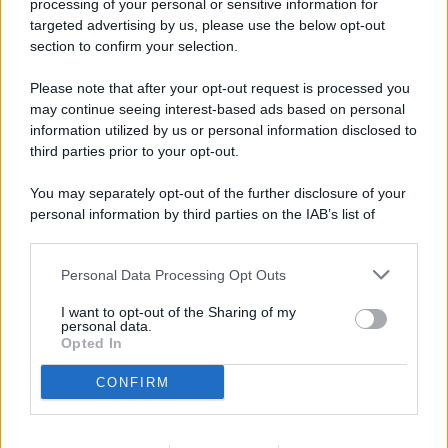
processing of your personal or sensitive information for
targeted advertising by us, please use the below opt-out
© 2026 - Pianeta Design - P.IVA 04827280654 - Testata
section to confirm your selection.
Registrata Al Tribunale Di Nocera Inferiore N. 8/2020 - RG N.
1336/2020
Please note that after your opt-out request is processed you
ISCRIZIONE AL ROC N. 35792 – ISCRITTA ALL’ANSO
may continue seeing interest-based ads based on personal
(ASSOCIAZIONE NAZIONALE STAMPA ONLINE)
information utilized by us or personal information disclosed to
third parties prior to your opt-out.
PRIVACY E NOTIFICHE
You may separately opt-out of the further disclosure of your
personal information by third parties on the IAB’s list of
PREFERENZE PRIVACY
downstream participants.
MAPPA DEL SITO
Personal Data Processing Opt Outs
This information may also be disclosed by us to third parties
on the IAB’s List of Downstream Participants that may further
I want to opt-out of the Sharing of my
disclose it to other third parties.
personal data.
Opted In
CONFIRM