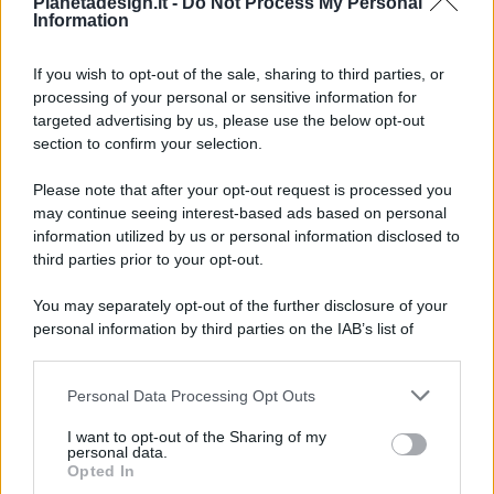
Pianetadesign.it -
Do Not Process My Personal
Information
If you wish to opt-out of the sale, sharing to third parties, or
processing of your personal or sensitive information for
targeted advertising by us, please use the below opt-out
© 2026 - Pianeta Design - P.IVA 04827280654 - Testata
section to confirm your selection.
Registrata Al Tribunale Di Nocera Inferiore N. 8/2020 - RG N.
1336/2020
Please note that after your opt-out request is processed you
ISCRIZIONE AL ROC N. 35792 – ISCRITTA ALL’ANSO
may continue seeing interest-based ads based on personal
(ASSOCIAZIONE NAZIONALE STAMPA ONLINE)
information utilized by us or personal information disclosed to
third parties prior to your opt-out.
PRIVACY E NOTIFICHE
You may separately opt-out of the further disclosure of your
personal information by third parties on the IAB’s list of
PREFERENZE PRIVACY
downstream participants.
MAPPA DEL SITO
Personal Data Processing Opt Outs
This information may also be disclosed by us to third parties
on the IAB’s List of Downstream Participants that may further
I want to opt-out of the Sharing of my
disclose it to other third parties.
personal data.
Opted In