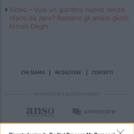
Video – Vuoi un giardino nuovo senza
rifarlo da zero? Bastano gli arredi giusti
firmati Deghi
CHI SIAMO
REDAZIONE
CONTATTI
PARTNERSHIP E ACCREDITAMENTI