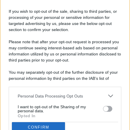
If you wish to opt-out of the sale, sharing to third parties, or
processing of your personal or sensitive information for
targeted advertising by us, please use the below opt-out
© 2026 - Pianeta Design - P.IVA 04827280654 - Testata
section to confirm your selection.
Registrata Al Tribunale Di Nocera Inferiore N. 8/2020 - RG N.
1336/2020
Please note that after your opt-out request is processed you
ISCRIZIONE AL ROC N. 35792 – ISCRITTA ALL’ANSO
may continue seeing interest-based ads based on personal
(ASSOCIAZIONE NAZIONALE STAMPA ONLINE)
information utilized by us or personal information disclosed to
third parties prior to your opt-out.
PRIVACY E NOTIFICHE
You may separately opt-out of the further disclosure of your
personal information by third parties on the IAB’s list of
PREFERENZE PRIVACY
downstream participants.
MAPPA DEL SITO
Personal Data Processing Opt Outs
This information may also be disclosed by us to third parties
on the IAB’s List of Downstream Participants that may further
I want to opt-out of the Sharing of my
disclose it to other third parties.
personal data.
Opted In
CONFIRM