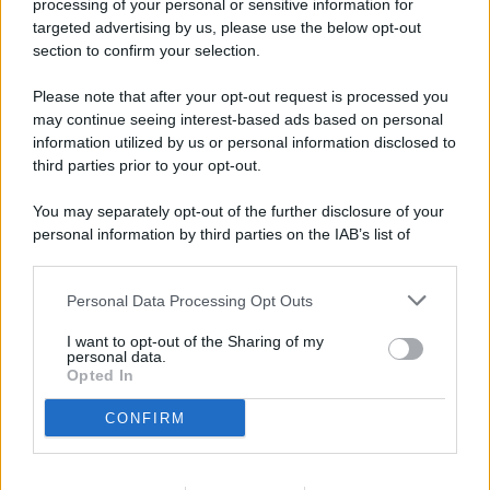
processing of your personal or sensitive information for
targeted advertising by us, please use the below opt-out
© 2026 - Pianeta Design - P.IVA 04827280654 - Testata
section to confirm your selection.
Registrata Al Tribunale Di Nocera Inferiore N. 8/2020 - RG N.
1336/2020
Please note that after your opt-out request is processed you
ISCRIZIONE AL ROC N. 35792 – ISCRITTA ALL’ANSO
may continue seeing interest-based ads based on personal
(ASSOCIAZIONE NAZIONALE STAMPA ONLINE)
information utilized by us or personal information disclosed to
third parties prior to your opt-out.
PRIVACY E NOTIFICHE
You may separately opt-out of the further disclosure of your
personal information by third parties on the IAB’s list of
PREFERENZE PRIVACY
downstream participants.
MAPPA DEL SITO
Personal Data Processing Opt Outs
This information may also be disclosed by us to third parties
on the IAB’s List of Downstream Participants that may further
I want to opt-out of the Sharing of my
disclose it to other third parties.
personal data.
Opted In
CONFIRM