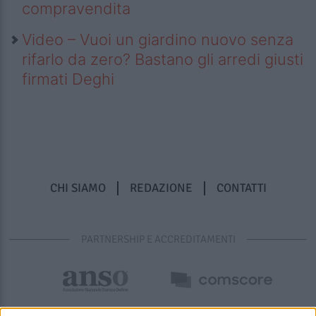
compravendita
Video – Vuoi un giardino nuovo senza
rifarlo da zero? Bastano gli arredi giusti
firmati Deghi
CHI SIAMO
REDAZIONE
CONTATTI
PARTNERSHIP E ACCREDITAMENTI