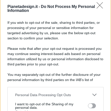
Pianetadesign.it -
Do Not Process My Personal
Information
If you wish to opt-out of the sale, sharing to third parties, or
processing of your personal or sensitive information for
targeted advertising by us, please use the below opt-out
© 2026 - Pianeta Design - P.IVA 04827280654 - Testata
section to confirm your selection.
Registrata Al Tribunale Di Nocera Inferiore N. 8/2020 - RG N.
1336/2020
Please note that after your opt-out request is processed you
ISCRIZIONE AL ROC N. 35792 – ISCRITTA ALL’ANSO
may continue seeing interest-based ads based on personal
(ASSOCIAZIONE NAZIONALE STAMPA ONLINE)
information utilized by us or personal information disclosed to
third parties prior to your opt-out.
PRIVACY E NOTIFICHE
You may separately opt-out of the further disclosure of your
personal information by third parties on the IAB’s list of
PREFERENZE PRIVACY
downstream participants.
MAPPA DEL SITO
Personal Data Processing Opt Outs
This information may also be disclosed by us to third parties
on the IAB’s List of Downstream Participants that may further
I want to opt-out of the Sharing of my
disclose it to other third parties.
personal data.