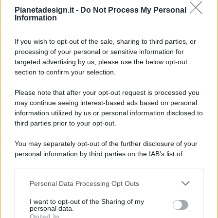
Pianetadesign.it -
Do Not Process My Personal
Information
If you wish to opt-out of the sale, sharing to third parties, or
processing of your personal or sensitive information for
targeted advertising by us, please use the below opt-out
© 2026 - Pianeta Design - P.IVA 04827280654 - Testata
section to confirm your selection.
Registrata Al Tribunale Di Nocera Inferiore N. 8/2020 - RG N.
1336/2020
Please note that after your opt-out request is processed you
ISCRIZIONE AL ROC N. 35792 – ISCRITTA ALL’ANSO
may continue seeing interest-based ads based on personal
(ASSOCIAZIONE NAZIONALE STAMPA ONLINE)
information utilized by us or personal information disclosed to
third parties prior to your opt-out.
PRIVACY E NOTIFICHE
You may separately opt-out of the further disclosure of your
personal information by third parties on the IAB’s list of
PREFERENZE PRIVACY
downstream participants.
MAPPA DEL SITO
Personal Data Processing Opt Outs
This information may also be disclosed by us to third parties
on the IAB’s List of Downstream Participants that may further
I want to opt-out of the Sharing of my
disclose it to other third parties.
personal data.
Opted In