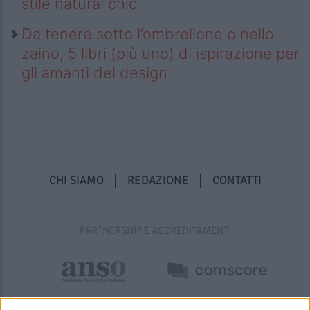
stile natural chic
Da tenere sotto l’ombrellone o nello
zaino, 5 libri (più uno) di ispirazione per
gli amanti del design
CHI SIAMO
REDAZIONE
CONTATTI
PARTNERSHIP E ACCREDITAMENTI