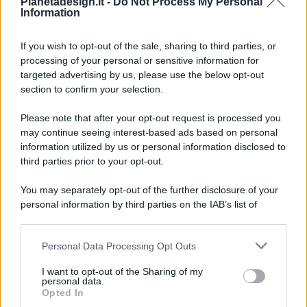
Pianetadesign.it -
Do Not Process My Personal
Information
If you wish to opt-out of the sale, sharing to third parties, or
processing of your personal or sensitive information for
targeted advertising by us, please use the below opt-out
© 2026 - Pianeta Design - P.IVA 04827280654 - Testata
section to confirm your selection.
Registrata Al Tribunale Di Nocera Inferiore N. 8/2020 - RG N.
1336/2020
Please note that after your opt-out request is processed you
ISCRIZIONE AL ROC N. 35792 – ISCRITTA ALL’ANSO
may continue seeing interest-based ads based on personal
(ASSOCIAZIONE NAZIONALE STAMPA ONLINE)
information utilized by us or personal information disclosed to
third parties prior to your opt-out.
PRIVACY E NOTIFICHE
You may separately opt-out of the further disclosure of your
personal information by third parties on the IAB’s list of
PREFERENZE PRIVACY
downstream participants.
MAPPA DEL SITO
Personal Data Processing Opt Outs
This information may also be disclosed by us to third parties
on the IAB’s List of Downstream Participants that may further
I want to opt-out of the Sharing of my
disclose it to other third parties.
personal data.
Opted In