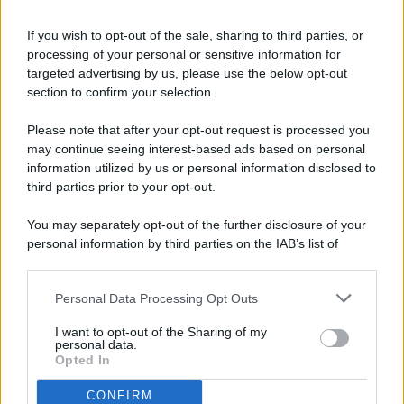
If you wish to opt-out of the sale, sharing to third parties, or
processing of your personal or sensitive information for
targeted advertising by us, please use the below opt-out
© 2026 - Pianeta Design - P.IVA 04827280654 - Testata
section to confirm your selection.
Registrata Al Tribunale Di Nocera Inferiore N. 8/2020 - RG N.
1336/2020
Please note that after your opt-out request is processed you
ISCRIZIONE AL ROC N. 35792 – ISCRITTA ALL’ANSO
may continue seeing interest-based ads based on personal
(ASSOCIAZIONE NAZIONALE STAMPA ONLINE)
information utilized by us or personal information disclosed to
third parties prior to your opt-out.
PRIVACY E NOTIFICHE
You may separately opt-out of the further disclosure of your
personal information by third parties on the IAB’s list of
PREFERENZE PRIVACY
downstream participants.
MAPPA DEL SITO
Personal Data Processing Opt Outs
This information may also be disclosed by us to third parties
on the IAB’s List of Downstream Participants that may further
I want to opt-out of the Sharing of my
disclose it to other third parties.
personal data.
Opted In
CONFIRM