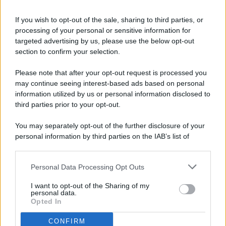
If you wish to opt-out of the sale, sharing to third parties, or
processing of your personal or sensitive information for
targeted advertising by us, please use the below opt-out
© 2026 - Pianeta Design - P.IVA 04827280654 - Testata
section to confirm your selection.
Registrata Al Tribunale Di Nocera Inferiore N. 8/2020 - RG N.
1336/2020
Please note that after your opt-out request is processed you
ISCRIZIONE AL ROC N. 35792 – ISCRITTA ALL’ANSO
may continue seeing interest-based ads based on personal
(ASSOCIAZIONE NAZIONALE STAMPA ONLINE)
information utilized by us or personal information disclosed to
third parties prior to your opt-out.
PRIVACY E NOTIFICHE
You may separately opt-out of the further disclosure of your
personal information by third parties on the IAB’s list of
PREFERENZE PRIVACY
downstream participants.
MAPPA DEL SITO
Personal Data Processing Opt Outs
This information may also be disclosed by us to third parties
on the IAB’s List of Downstream Participants that may further
I want to opt-out of the Sharing of my
disclose it to other third parties.
personal data.
Opted In
CONFIRM