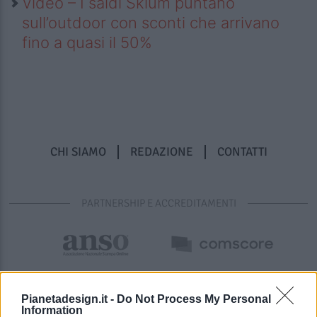
Video – I saldi Sklum puntano
sull’outdoor con sconti che arrivano
fino a quasi il 50%
CHI SIAMO
REDAZIONE
CONTATTI
PARTNERSHIP E ACCREDITAMENTI
Pianetadesign.it -
Do Not Process My Personal
Information