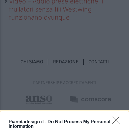
Video – Addio prese elettriche: i
frullatori senza fili Westwing
funzionano ovunque
CHI SIAMO
REDAZIONE
CONTATTI
PARTNERSHIP E ACCREDITAMENTI
Pianetadesign.it -
Do Not Process My Personal
Information