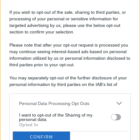
If you wish to opt-out of the sale, sharing to third parties, or
processing of your personal or sensitive information for
targeted advertising by us, please use the below opt-out
© 2026 - Pianeta Design - P.IVA 04827280654 - Testata
section to confirm your selection.
Registrata Al Tribunale Di Nocera Inferiore N. 8/2020 - RG N.
1336/2020
Please note that after your opt-out request is processed you
ISCRIZIONE AL ROC N. 35792 – ISCRITTA ALL’ANSO
may continue seeing interest-based ads based on personal
(ASSOCIAZIONE NAZIONALE STAMPA ONLINE)
information utilized by us or personal information disclosed to
third parties prior to your opt-out.
PRIVACY E NOTIFICHE
You may separately opt-out of the further disclosure of your
personal information by third parties on the IAB’s list of
PREFERENZE PRIVACY
downstream participants.
MAPPA DEL SITO
Personal Data Processing Opt Outs
This information may also be disclosed by us to third parties
on the IAB’s List of Downstream Participants that may further
I want to opt-out of the Sharing of my
disclose it to other third parties.
personal data.
Opted In
CONFIRM