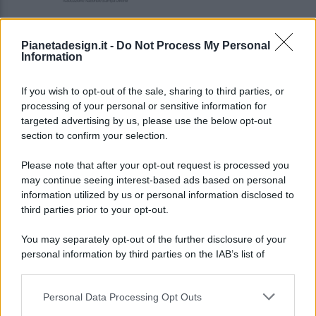
Pianetadesign.it -
Do Not Process My Personal
Information
If you wish to opt-out of the sale, sharing to third parties, or
processing of your personal or sensitive information for
targeted advertising by us, please use the below opt-out
© 2026 - Pianeta Design - P.IVA 04827280654 - Testata
section to confirm your selection.
Registrata Al Tribunale Di Nocera Inferiore N. 8/2020 - RG N.
1336/2020
Please note that after your opt-out request is processed you
ISCRIZIONE AL ROC N. 35792 – ISCRITTA ALL’ANSO
may continue seeing interest-based ads based on personal
(ASSOCIAZIONE NAZIONALE STAMPA ONLINE)
information utilized by us or personal information disclosed to
third parties prior to your opt-out.
PRIVACY E NOTIFICHE
You may separately opt-out of the further disclosure of your
personal information by third parties on the IAB’s list of
PREFERENZE PRIVACY
downstream participants.
MAPPA DEL SITO
Personal Data Processing Opt Outs
This information may also be disclosed by us to third parties
on the IAB’s List of Downstream Participants that may further