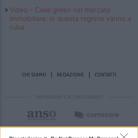
Video – Case green nel mercato
immobiliare: in questa regione vanno a
ruba
CHI SIAMO
REDAZIONE
CONTATTI
PARTNERSHIP E ACCREDITAMENTI