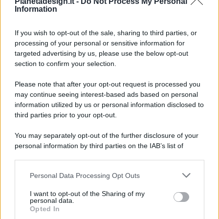
Pianetadesign.it -
Do Not Process My Personal
Information
If you wish to opt-out of the sale, sharing to third parties, or
processing of your personal or sensitive information for
targeted advertising by us, please use the below opt-out
© 2026 - Pianeta Design - P.IVA 04827280654 - Testata
section to confirm your selection.
Registrata Al Tribunale Di Nocera Inferiore N. 8/2020 - RG N.
1336/2020
Please note that after your opt-out request is processed you
ISCRIZIONE AL ROC N. 35792 – ISCRITTA ALL’ANSO
may continue seeing interest-based ads based on personal
(ASSOCIAZIONE NAZIONALE STAMPA ONLINE)
information utilized by us or personal information disclosed to
third parties prior to your opt-out.
PRIVACY E NOTIFICHE
You may separately opt-out of the further disclosure of your
personal information by third parties on the IAB’s list of
PREFERENZE PRIVACY
downstream participants.
MAPPA DEL SITO
Personal Data Processing Opt Outs
This information may also be disclosed by us to third parties
on the IAB’s List of Downstream Participants that may further
I want to opt-out of the Sharing of my
disclose it to other third parties.
personal data.
Opted In