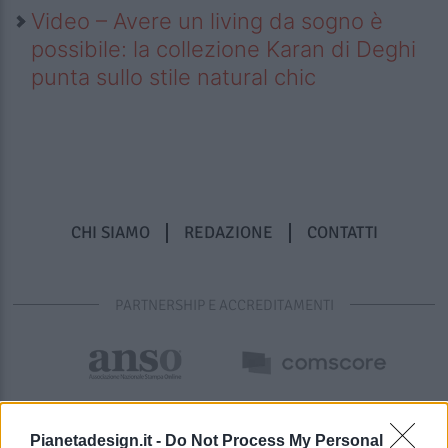
Video – Avere un living da sogno è
possibile: la collezione Karan di Deghi
punta sullo stile natural chic
CHI SIAMO
REDAZIONE
CONTATTI
PARTNERSHIP E ACCREDITAMENTI
Pianetadesign.it -
Do Not Process My Personal