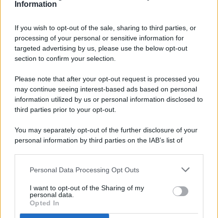
Information
If you wish to opt-out of the sale, sharing to third parties, or
processing of your personal or sensitive information for
targeted advertising by us, please use the below opt-out
© 2026 - Pianeta Design - P.IVA 04827280654 - Testata
section to confirm your selection.
Registrata Al Tribunale Di Nocera Inferiore N. 8/2020 - RG N.
1336/2020
Please note that after your opt-out request is processed you
ISCRIZIONE AL ROC N. 35792 – ISCRITTA ALL’ANSO
may continue seeing interest-based ads based on personal
(ASSOCIAZIONE NAZIONALE STAMPA ONLINE)
information utilized by us or personal information disclosed to
third parties prior to your opt-out.
PRIVACY E NOTIFICHE
You may separately opt-out of the further disclosure of your
personal information by third parties on the IAB’s list of
PREFERENZE PRIVACY
downstream participants.
MAPPA DEL SITO
Personal Data Processing Opt Outs
This information may also be disclosed by us to third parties
on the IAB’s List of Downstream Participants that may further
I want to opt-out of the Sharing of my
disclose it to other third parties.
personal data.
Opted In