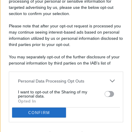
processing of your personal or sensitive information for
targeted advertising by us, please use the below opt-out
© 2026 - Pianeta Design - P.IVA 04827280654 - Testata
section to confirm your selection.
Registrata Al Tribunale Di Nocera Inferiore N. 8/2020 - RG N.
1336/2020
Please note that after your opt-out request is processed you
ISCRIZIONE AL ROC N. 35792 – ISCRITTA ALL’ANSO
may continue seeing interest-based ads based on personal
(ASSOCIAZIONE NAZIONALE STAMPA ONLINE)
information utilized by us or personal information disclosed to
third parties prior to your opt-out.
PRIVACY E NOTIFICHE
You may separately opt-out of the further disclosure of your
personal information by third parties on the IAB’s list of
PREFERENZE PRIVACY
downstream participants.
MAPPA DEL SITO
Personal Data Processing Opt Outs
This information may also be disclosed by us to third parties
on the IAB’s List of Downstream Participants that may further
I want to opt-out of the Sharing of my
disclose it to other third parties.
personal data.
Opted In
CONFIRM