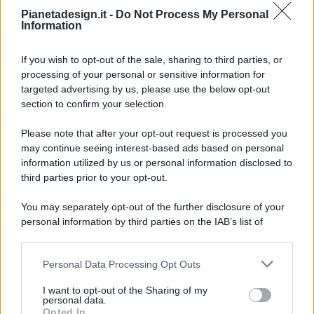
Pianetadesign.it -
Do Not Process My Personal
Information
If you wish to opt-out of the sale, sharing to third parties, or
processing of your personal or sensitive information for
targeted advertising by us, please use the below opt-out
© 2026 - Pianeta Design - P.IVA 04827280654 - Testata
section to confirm your selection.
Registrata Al Tribunale Di Nocera Inferiore N. 8/2020 - RG N.
1336/2020
Please note that after your opt-out request is processed you
ISCRIZIONE AL ROC N. 35792 – ISCRITTA ALL’ANSO
may continue seeing interest-based ads based on personal
(ASSOCIAZIONE NAZIONALE STAMPA ONLINE)
information utilized by us or personal information disclosed to
third parties prior to your opt-out.
PRIVACY E NOTIFICHE
You may separately opt-out of the further disclosure of your
personal information by third parties on the IAB’s list of
PREFERENZE PRIVACY
downstream participants.
MAPPA DEL SITO
Personal Data Processing Opt Outs
This information may also be disclosed by us to third parties
on the IAB’s List of Downstream Participants that may further
I want to opt-out of the Sharing of my
disclose it to other third parties.
personal data.
Opted In