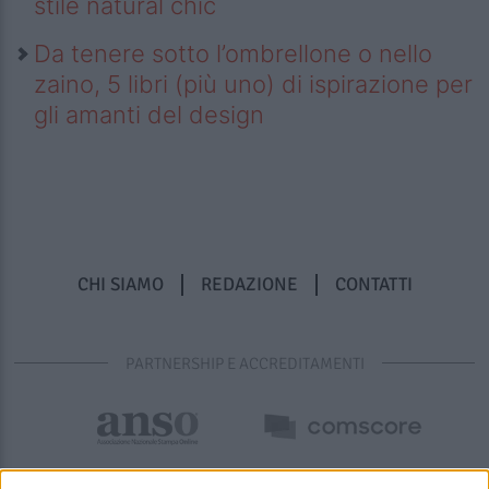
stile natural chic
Da tenere sotto l’ombrellone o nello
zaino, 5 libri (più uno) di ispirazione per
gli amanti del design
CHI SIAMO
REDAZIONE
CONTATTI
PARTNERSHIP E ACCREDITAMENTI