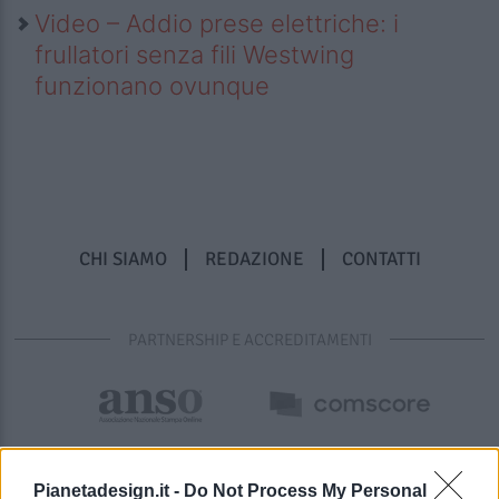
Video – Addio prese elettriche: i
frullatori senza fili Westwing
funzionano ovunque
CHI SIAMO
REDAZIONE
CONTATTI
PARTNERSHIP E ACCREDITAMENTI
Pianetadesign.it -
Do Not Process My Personal