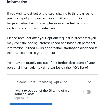
Information
If you wish to opt-out of the sale, sharing to third parties, or
processing of your personal or sensitive information for
targeted advertising by us, please use the below opt-out
© 2026 - Pianeta Design - P.IVA 04827280654 - Testata
section to confirm your selection.
Registrata Al Tribunale Di Nocera Inferiore N. 8/2020 - RG N.
1336/2020
Please note that after your opt-out request is processed you
ISCRIZIONE AL ROC N. 35792 – ISCRITTA ALL’ANSO
may continue seeing interest-based ads based on personal
(ASSOCIAZIONE NAZIONALE STAMPA ONLINE)
information utilized by us or personal information disclosed to
third parties prior to your opt-out.
PRIVACY E NOTIFICHE
You may separately opt-out of the further disclosure of your
personal information by third parties on the IAB’s list of
PREFERENZE PRIVACY
downstream participants.
MAPPA DEL SITO
Personal Data Processing Opt Outs
This information may also be disclosed by us to third parties
on the IAB’s List of Downstream Participants that may further
I want to opt-out of the Sharing of my
disclose it to other third parties.
personal data.
Opted In