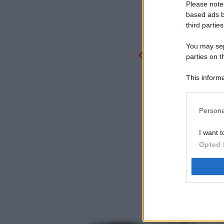
Please note
based ads b
third parties
You may sepa
parties on t
This informa
Participants
Persona
I want t
Opted 