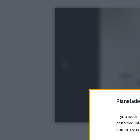
Pianetades
If you wish 
sensitive in
confirm your