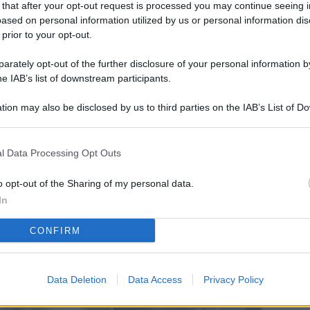
 that after your opt-out request is processed you may continue seeing i
L
ased on personal information utilized by us or personal information dis
 prior to your opt-out.
rately opt-out of the further disclosure of your personal information by
M
he IAB’s list of downstream participants.
ab
tion may also be disclosed by us to third parties on the IAB’s List of 
di
 that may further disclose it to other third parties.
Vi
l Data Processing Opt Outs
so
co
o opt-out of the Sharing of my personal data.
pu
In
Av
CONFIRM
po
Ka
Data Deletion
Data Access
Privacy Policy
st