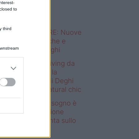
nterest-
o sapevi che...
closed to
 third
ODERNO ABITARE: Nuove
itudini domestiche e
Downstream
namismo dei luoghi
deo – Avere un living da
gno è possibile: la
llezione Karan di Deghi
nta sullo stile natural chic
ere un living da sogno è
ssibile: la collezione
ran di Deghi punta sullo
ile natural chic