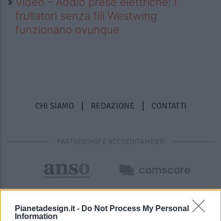
Video – Addio prese elettriche: i
frullatori senza fili Westwing
funzionano ovunque
CHI SIAMO
REDAZIONE
CONTATTI
PARTNERSHIP E ACCREDITAMENTI
Pianetadesign.it -
Do Not Process My Personal
Information