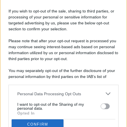
If you wish to opt-out of the sale, sharing to third parties, or
processing of your personal or sensitive information for
targeted advertising by us, please use the below opt-out
© 2026 - Pianeta Design - P.IVA 04827280654 - Testata
section to confirm your selection.
Registrata Al Tribunale Di Nocera Inferiore N. 8/2020 - RG N.
1336/2020
Please note that after your opt-out request is processed you
ISCRIZIONE AL ROC N. 35792 – ISCRITTA ALL’ANSO
may continue seeing interest-based ads based on personal
(ASSOCIAZIONE NAZIONALE STAMPA ONLINE)
information utilized by us or personal information disclosed to
third parties prior to your opt-out.
PRIVACY E NOTIFICHE
You may separately opt-out of the further disclosure of your
personal information by third parties on the IAB’s list of
PREFERENZE PRIVACY
downstream participants.
MAPPA DEL SITO
Personal Data Processing Opt Outs
This information may also be disclosed by us to third parties
on the IAB’s List of Downstream Participants that may further
I want to opt-out of the Sharing of my
disclose it to other third parties.
personal data.
Opted In
CONFIRM