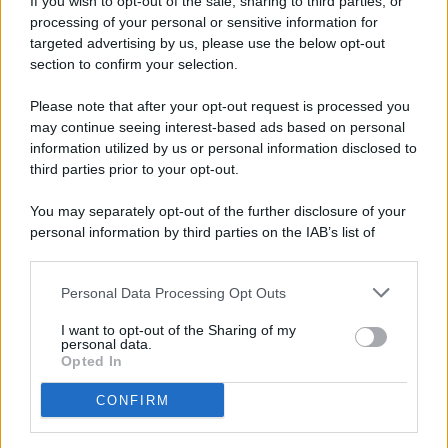
If you wish to opt-out of the sale, sharing to third parties, or
processing of your personal or sensitive information for
targeted advertising by us, please use the below opt-out
© 2026 - Pianeta Design - P.IVA 04827280654 - Testata
section to confirm your selection.
Registrata Al Tribunale Di Nocera Inferiore N. 8/2020 - RG N.
1336/2020
Please note that after your opt-out request is processed you
ISCRIZIONE AL ROC N. 35792 – ISCRITTA ALL’ANSO
may continue seeing interest-based ads based on personal
(ASSOCIAZIONE NAZIONALE STAMPA ONLINE)
information utilized by us or personal information disclosed to
third parties prior to your opt-out.
PRIVACY E NOTIFICHE
You may separately opt-out of the further disclosure of your
personal information by third parties on the IAB’s list of
PREFERENZE PRIVACY
downstream participants.
MAPPA DEL SITO
Personal Data Processing Opt Outs
This information may also be disclosed by us to third parties
on the IAB’s List of Downstream Participants that may further
I want to opt-out of the Sharing of my
disclose it to other third parties.
personal data.
Opted In
CONFIRM