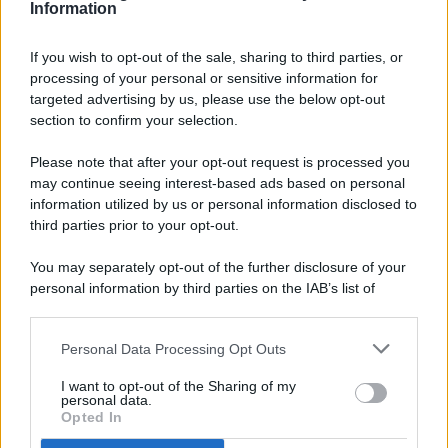
Information
If you wish to opt-out of the sale, sharing to third parties, or
processing of your personal or sensitive information for
targeted advertising by us, please use the below opt-out
© 2026 - Pianeta Design - P.IVA 04827280654 - Testata
section to confirm your selection.
Registrata Al Tribunale Di Nocera Inferiore N. 8/2020 - RG N.
1336/2020
Please note that after your opt-out request is processed you
ISCRIZIONE AL ROC N. 35792 – ISCRITTA ALL’ANSO
may continue seeing interest-based ads based on personal
(ASSOCIAZIONE NAZIONALE STAMPA ONLINE)
information utilized by us or personal information disclosed to
third parties prior to your opt-out.
PRIVACY E NOTIFICHE
You may separately opt-out of the further disclosure of your
personal information by third parties on the IAB’s list of
PREFERENZE PRIVACY
downstream participants.
MAPPA DEL SITO
Personal Data Processing Opt Outs
This information may also be disclosed by us to third parties
on the IAB’s List of Downstream Participants that may further
I want to opt-out of the Sharing of my
disclose it to other third parties.
personal data.
Opted In