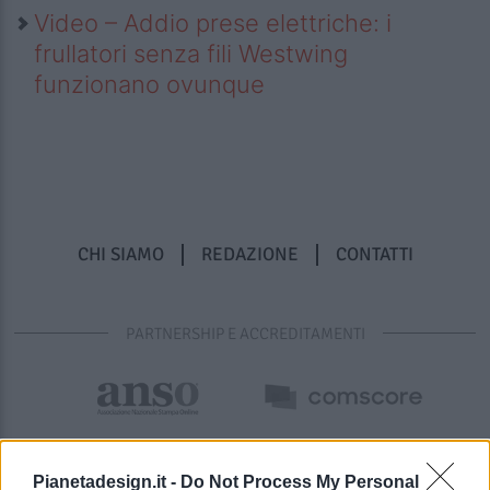
Video – Addio prese elettriche: i
frullatori senza fili Westwing
funzionano ovunque
CHI SIAMO
REDAZIONE
CONTATTI
PARTNERSHIP E ACCREDITAMENTI
Pianetadesign.it -
Do Not Process My Personal