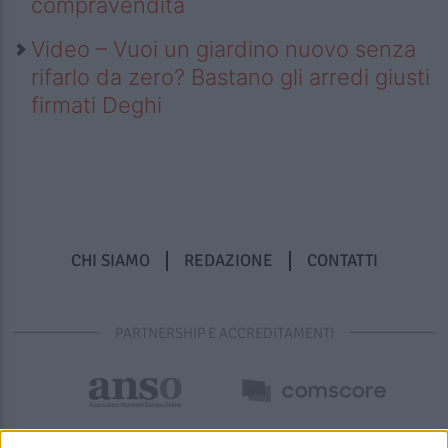
compravendita
Video – Vuoi un giardino nuovo senza
rifarlo da zero? Bastano gli arredi giusti
firmati Deghi
CHI SIAMO
REDAZIONE
CONTATTI
PARTNERSHIP E ACCREDITAMENTI