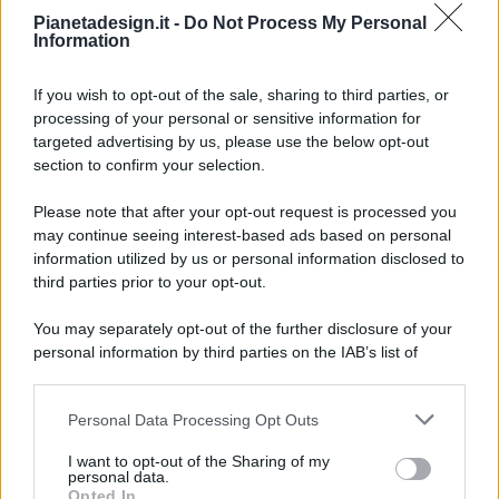
Pianetadesign.it -
Do Not Process My Personal
Information
If you wish to opt-out of the sale, sharing to third parties, or
processing of your personal or sensitive information for
targeted advertising by us, please use the below opt-out
© 2026 - Pianeta Design - P.IVA 04827280654 - Testata
section to confirm your selection.
Registrata Al Tribunale Di Nocera Inferiore N. 8/2020 - RG N.
1336/2020
Please note that after your opt-out request is processed you
ISCRIZIONE AL ROC N. 35792 – ISCRITTA ALL’ANSO
may continue seeing interest-based ads based on personal
(ASSOCIAZIONE NAZIONALE STAMPA ONLINE)
information utilized by us or personal information disclosed to
third parties prior to your opt-out.
PRIVACY E NOTIFICHE
You may separately opt-out of the further disclosure of your
personal information by third parties on the IAB’s list of
PREFERENZE PRIVACY
downstream participants.
MAPPA DEL SITO
Personal Data Processing Opt Outs
This information may also be disclosed by us to third parties
on the IAB’s List of Downstream Participants that may further
I want to opt-out of the Sharing of my
disclose it to other third parties.
personal data.
Opted In