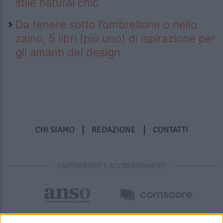
stile natural chic
Da tenere sotto l’ombrellone o nello
zaino, 5 libri (più uno) di ispirazione per
gli amanti del design
CHI SIAMO
REDAZIONE
CONTATTI
PARTNERSHIP E ACCREDITAMENTI