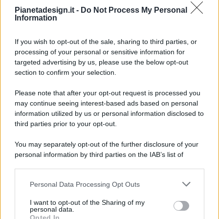
Pianetadesign.it -
Do Not Process My Personal
Information
If you wish to opt-out of the sale, sharing to third parties, or
processing of your personal or sensitive information for
targeted advertising by us, please use the below opt-out
© 2026 - Pianeta Design - P.IVA 04827280654 - Testata
section to confirm your selection.
Registrata Al Tribunale Di Nocera Inferiore N. 8/2020 - RG N.
1336/2020
Please note that after your opt-out request is processed you
ISCRIZIONE AL ROC N. 35792 – ISCRITTA ALL’ANSO
may continue seeing interest-based ads based on personal
(ASSOCIAZIONE NAZIONALE STAMPA ONLINE)
information utilized by us or personal information disclosed to
third parties prior to your opt-out.
PRIVACY E NOTIFICHE
You may separately opt-out of the further disclosure of your
personal information by third parties on the IAB’s list of
PREFERENZE PRIVACY
downstream participants.
MAPPA DEL SITO
Personal Data Processing Opt Outs
This information may also be disclosed by us to third parties
on the IAB’s List of Downstream Participants that may further
I want to opt-out of the Sharing of my
disclose it to other third parties.
personal data.
Opted In