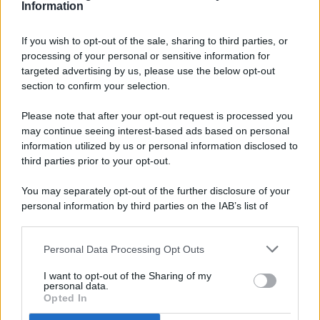
Information
If you wish to opt-out of the sale, sharing to third parties, or
processing of your personal or sensitive information for
targeted advertising by us, please use the below opt-out
© 2026 - Pianeta Design - P.IVA 04827280654 - Testata
section to confirm your selection.
Registrata Al Tribunale Di Nocera Inferiore N. 8/2020 - RG N.
1336/2020
Please note that after your opt-out request is processed you
ISCRIZIONE AL ROC N. 35792 – ISCRITTA ALL’ANSO
may continue seeing interest-based ads based on personal
(ASSOCIAZIONE NAZIONALE STAMPA ONLINE)
information utilized by us or personal information disclosed to
third parties prior to your opt-out.
PRIVACY E NOTIFICHE
You may separately opt-out of the further disclosure of your
personal information by third parties on the IAB’s list of
PREFERENZE PRIVACY
downstream participants.
MAPPA DEL SITO
Personal Data Processing Opt Outs
This information may also be disclosed by us to third parties
on the IAB’s List of Downstream Participants that may further
I want to opt-out of the Sharing of my
disclose it to other third parties.
personal data.
Opted In