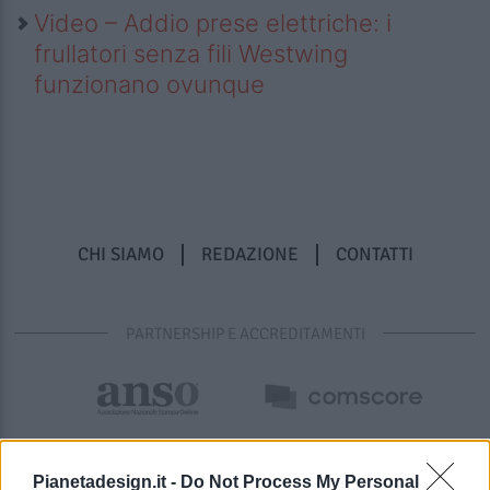
Video – Addio prese elettriche: i
frullatori senza fili Westwing
funzionano ovunque
CHI SIAMO
REDAZIONE
CONTATTI
PARTNERSHIP E ACCREDITAMENTI
Pianetadesign.it -
Do Not Process My Personal