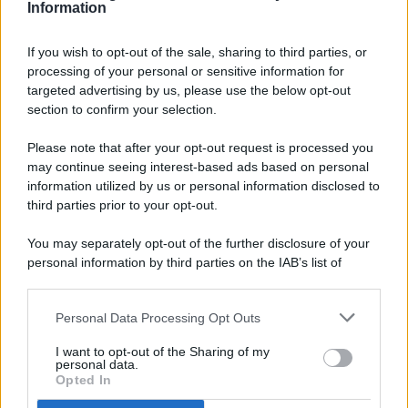
Information
If you wish to opt-out of the sale, sharing to third parties, or
processing of your personal or sensitive information for
targeted advertising by us, please use the below opt-out
© 2026 - Pianeta Design - P.IVA 04827280654 - Testata
section to confirm your selection.
Registrata Al Tribunale Di Nocera Inferiore N. 8/2020 - RG N.
1336/2020
Please note that after your opt-out request is processed you
ISCRIZIONE AL ROC N. 35792 – ISCRITTA ALL’ANSO
may continue seeing interest-based ads based on personal
(ASSOCIAZIONE NAZIONALE STAMPA ONLINE)
information utilized by us or personal information disclosed to
third parties prior to your opt-out.
PRIVACY E NOTIFICHE
You may separately opt-out of the further disclosure of your
personal information by third parties on the IAB’s list of
PREFERENZE PRIVACY
downstream participants.
MAPPA DEL SITO
Personal Data Processing Opt Outs
This information may also be disclosed by us to third parties
on the IAB’s List of Downstream Participants that may further
I want to opt-out of the Sharing of my
disclose it to other third parties.
personal data.
Opted In