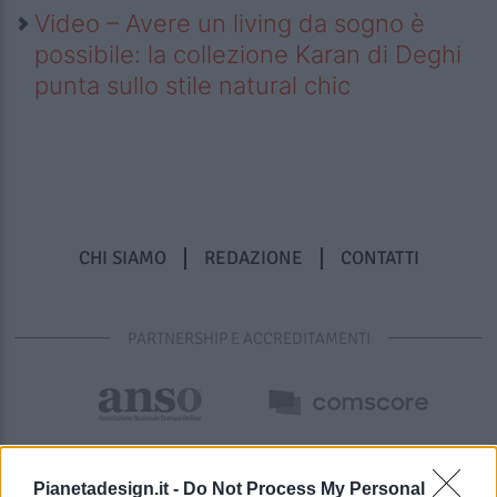
Video – Avere un living da sogno è
possibile: la collezione Karan di Deghi
punta sullo stile natural chic
CHI SIAMO
REDAZIONE
CONTATTI
PARTNERSHIP E ACCREDITAMENTI
Pianetadesign.it -
Do Not Process My Personal