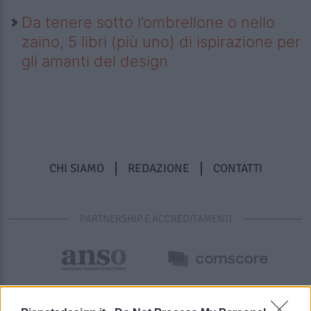
Da tenere sotto l’ombrellone o nello
zaino, 5 libri (più uno) di ispirazione per
gli amanti del design
CHI SIAMO
REDAZIONE
CONTATTI
PARTNERSHIP E ACCREDITAMENTI