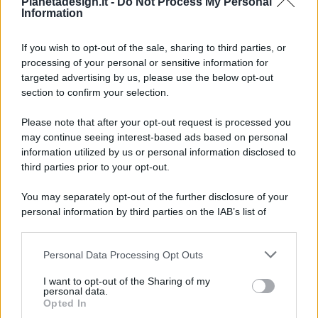
Pianetadesign.it -
Do Not Process My Personal
Information
If you wish to opt-out of the sale, sharing to third parties, or
processing of your personal or sensitive information for
targeted advertising by us, please use the below opt-out
© 2026 - Pianeta Design - P.IVA 04827280654 - Testata
section to confirm your selection.
Registrata Al Tribunale Di Nocera Inferiore N. 8/2020 - RG N.
1336/2020
Please note that after your opt-out request is processed you
ISCRIZIONE AL ROC N. 35792 – ISCRITTA ALL’ANSO
may continue seeing interest-based ads based on personal
(ASSOCIAZIONE NAZIONALE STAMPA ONLINE)
information utilized by us or personal information disclosed to
third parties prior to your opt-out.
PRIVACY E NOTIFICHE
You may separately opt-out of the further disclosure of your
personal information by third parties on the IAB’s list of
PREFERENZE PRIVACY
downstream participants.
MAPPA DEL SITO
Personal Data Processing Opt Outs
This information may also be disclosed by us to third parties
on the IAB’s List of Downstream Participants that may further
I want to opt-out of the Sharing of my
disclose it to other third parties.
personal data.
Opted In