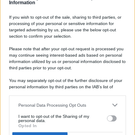
Information
If you wish to opt-out of the sale, sharing to third parties, or
processing of your personal or sensitive information for
targeted advertising by us, please use the below opt-out
© 2026 - Pianeta Design - P.IVA 04827280654 - Testata
section to confirm your selection.
Registrata Al Tribunale Di Nocera Inferiore N. 8/2020 - RG N.
1336/2020
Please note that after your opt-out request is processed you
ISCRIZIONE AL ROC N. 35792 – ISCRITTA ALL’ANSO
may continue seeing interest-based ads based on personal
(ASSOCIAZIONE NAZIONALE STAMPA ONLINE)
information utilized by us or personal information disclosed to
third parties prior to your opt-out.
PRIVACY E NOTIFICHE
You may separately opt-out of the further disclosure of your
personal information by third parties on the IAB’s list of
PREFERENZE PRIVACY
downstream participants.
MAPPA DEL SITO
Personal Data Processing Opt Outs
This information may also be disclosed by us to third parties
on the IAB’s List of Downstream Participants that may further
I want to opt-out of the Sharing of my
disclose it to other third parties.
personal data.
Opted In