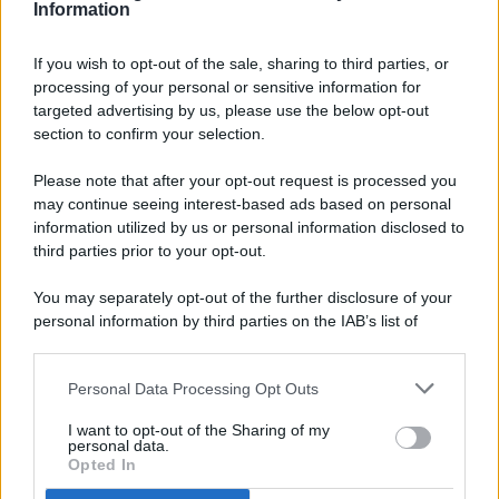
Information
If you wish to opt-out of the sale, sharing to third parties, or
processing of your personal or sensitive information for
targeted advertising by us, please use the below opt-out
© 2026 - Pianeta Design - P.IVA 04827280654 - Testata
section to confirm your selection.
Registrata Al Tribunale Di Nocera Inferiore N. 8/2020 - RG N.
1336/2020
Please note that after your opt-out request is processed you
ISCRIZIONE AL ROC N. 35792 – ISCRITTA ALL’ANSO
may continue seeing interest-based ads based on personal
(ASSOCIAZIONE NAZIONALE STAMPA ONLINE)
information utilized by us or personal information disclosed to
third parties prior to your opt-out.
PRIVACY E NOTIFICHE
You may separately opt-out of the further disclosure of your
personal information by third parties on the IAB’s list of
PREFERENZE PRIVACY
downstream participants.
MAPPA DEL SITO
Personal Data Processing Opt Outs
This information may also be disclosed by us to third parties
on the IAB’s List of Downstream Participants that may further
I want to opt-out of the Sharing of my
disclose it to other third parties.
personal data.
Opted In