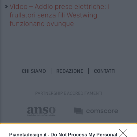
Video – Addio prese elettriche: i
frullatori senza fili Westwing
funzionano ovunque
CHI SIAMO
REDAZIONE
CONTATTI
PARTNERSHIP E ACCREDITAMENTI
Pianetadesign.it -
Do Not Process My Personal