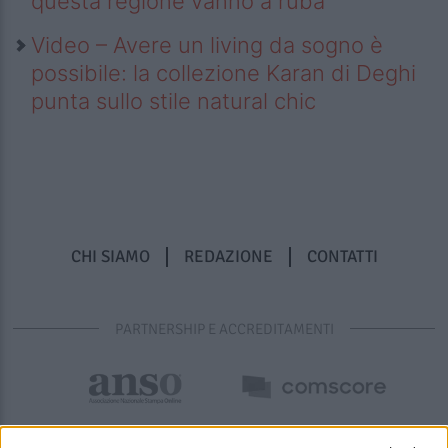
questa regione vanno a ruba
Video – Avere un living da sogno è
possibile: la collezione Karan di Deghi
punta sullo stile natural chic
CHI SIAMO
REDAZIONE
CONTATTI
PARTNERSHIP E ACCREDITAMENTI