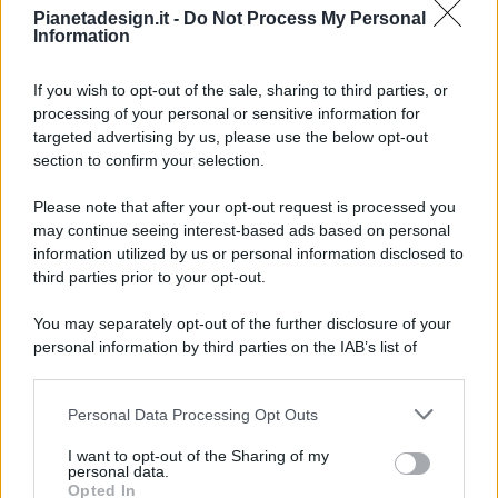
Pianetadesign.it -
Do Not Process My Personal
Information
If you wish to opt-out of the sale, sharing to third parties, or
processing of your personal or sensitive information for
targeted advertising by us, please use the below opt-out
© 2026 - Pianeta Design - P.IVA 04827280654 - Testata
section to confirm your selection.
Registrata Al Tribunale Di Nocera Inferiore N. 8/2020 - RG N.
1336/2020
Please note that after your opt-out request is processed you
ISCRIZIONE AL ROC N. 35792 – ISCRITTA ALL’ANSO
may continue seeing interest-based ads based on personal
(ASSOCIAZIONE NAZIONALE STAMPA ONLINE)
information utilized by us or personal information disclosed to
third parties prior to your opt-out.
PRIVACY E NOTIFICHE
You may separately opt-out of the further disclosure of your
personal information by third parties on the IAB’s list of
PREFERENZE PRIVACY
downstream participants.
MAPPA DEL SITO
Personal Data Processing Opt Outs
This information may also be disclosed by us to third parties
on the IAB’s List of Downstream Participants that may further
I want to opt-out of the Sharing of my
disclose it to other third parties.
personal data.
Opted In