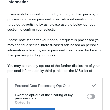
Information
If you wish to opt-out of the sale, sharing to third parties, or
processing of your personal or sensitive information for
targeted advertising by us, please use the below opt-out
© 2026 - Pianeta Design - P.IVA 04827280654 - Testata
section to confirm your selection.
Registrata Al Tribunale Di Nocera Inferiore N. 8/2020 - RG N.
1336/2020
Please note that after your opt-out request is processed you
ISCRIZIONE AL ROC N. 35792 – ISCRITTA ALL’ANSO
may continue seeing interest-based ads based on personal
(ASSOCIAZIONE NAZIONALE STAMPA ONLINE)
information utilized by us or personal information disclosed to
third parties prior to your opt-out.
PRIVACY E NOTIFICHE
You may separately opt-out of the further disclosure of your
personal information by third parties on the IAB’s list of
PREFERENZE PRIVACY
downstream participants.
MAPPA DEL SITO
Personal Data Processing Opt Outs
This information may also be disclosed by us to third parties
on the IAB’s List of Downstream Participants that may further
I want to opt-out of the Sharing of my
disclose it to other third parties.
personal data.
Opted In